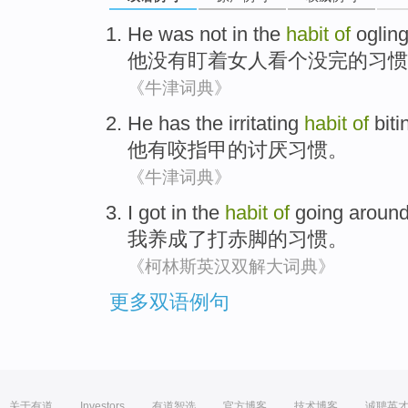
He
was not
in the
habit
of
oglin
他
没有
盯
着
女人
看个没完
的
习惯
《牛津词典》
He
has
the
irritating
habit
of
biti
他
有
咬
指甲
的
讨厌
习惯
。
《牛津词典》
I
got in
the
habit
of
going around
我
养成
了
打
赤脚
的
习惯
。
《柯林斯英汉双解大词典》
更多双语例句
关于有道
Investors
有道智选
官方博客
技术博客
诚聘英