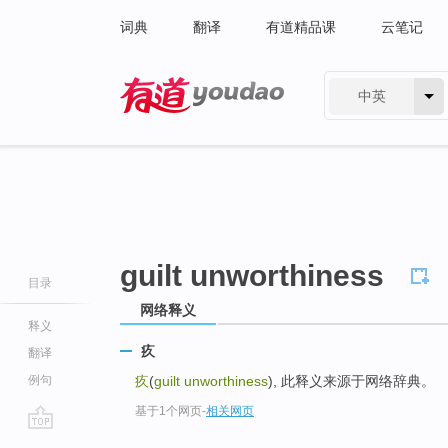
词典
翻译
有道精品课
云笔记
中英
有道 - 网易旗下搜索
guilt unworthiness
目录
网络释义
释义
疚
翻译
例句
疚
(
guilt unworthiness
), 此释义来源于网络辞典。
基于1个网页
-
相关网页
go