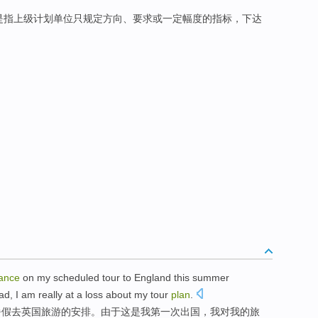
是指上级计划单位只规定方向、要求或一定幅度的指标，下达
ance
on
my
scheduled
tour
to
England
this
summer
oad
,
I
am
really
at a loss
about
my
tour
plan
.
暑假
去
英国
旅游
的
安排
。
由于
这
是我
第一
次
出国
，我
对
我的旅