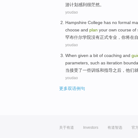
游计划
感到
很
茫然
。
youdao
Hampshire
College
has no
formal
ma
choose
and
plan
your
own
course
of
罕布什尔
学院
没有
正式
专业
，
你
将
在
youdao
When
given
a
bit
of
coaching
and
gu
parameters
,
such as
iteration
bounda
当
接受
了
一些
训练
和
指导之后
，
他们
youdao
更多双语例句
关于有道
Investors
有道智选
官