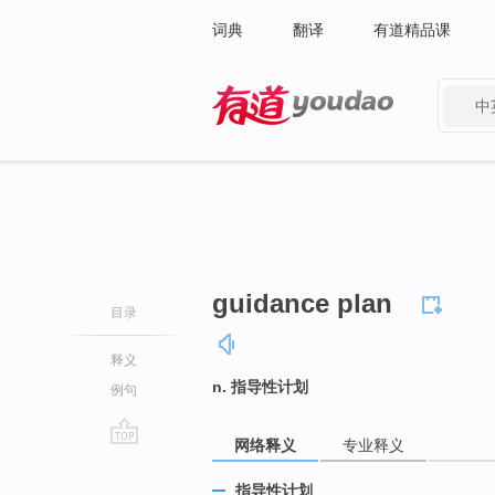
词典
翻译
有道精品课
中
有道 - 网易旗下搜索
guidance plan
目录
释义
n. 指导性计划
例句
网络释义
专业释义
go
top
指导性计划