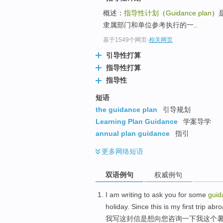
概述：
指导性计划
（
Guidance plan
）
隶属部门和单位参考执行的一..
基于1549个网页
-
相关网页
引导性打算
指导性打算
指导性
短语
the guidance plan
引导规划
Learning Plan Guidance
学案导学
annual plan guidance
指引
更多
网络短语
双语例句
权威例句
I
am
writing
to ask
you
for some
guid
holiday
.
Since
this
is
my
first
trip abr
我
写这封信
是
想
向
您
咨询
一下
我
这个