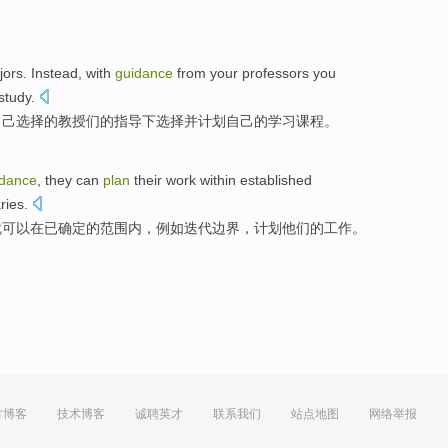
jors
. Instead, with
guidance
from
your
professors
you
study
.
自己
选择
的
教授们
的
指导
下选择
并
计划
自己
的
学习
课程
。
idance
,
they
can
plan
their
work
within
established
ries
.
就可以
在
已确定
的
范围
内，
例如
迭代
边界，
计划
他们
的
工作
。
方博客
技术博客
诚聘英才
联系我们
站点地图
网络举报