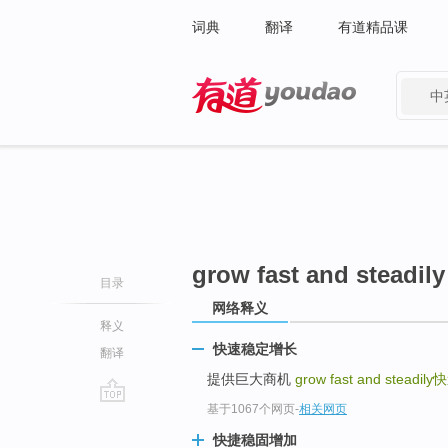
词典
翻译
有道精品课
中
有道 - 网易旗下搜索
grow fast and steadily
目录
网络释义
释义
快速稳定增长
翻译
提供巨大商机
grow fast and steadily
快
基于1067个网页
-
相关网页
go
top
快捷稳固增加