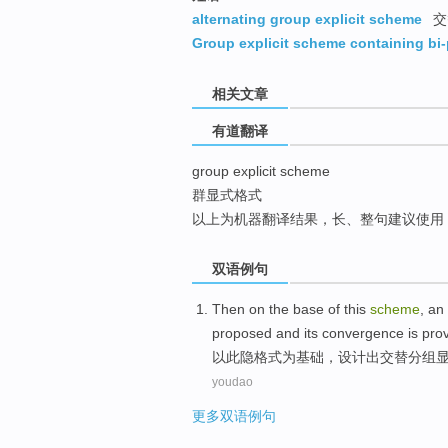
top
alternating group explicit scheme
交
Group explicit scheme containing bi
相关文章
有道翻译
group explicit scheme
群显式格式
以上为机器翻译结果，长、整句建议使用
双语例句
Then on the
base
of this
scheme
, an
proposed
and
its convergence
is
pro
以此隐
格式
为
基础
，设计出
交替
分组
youdao
更多双语例句