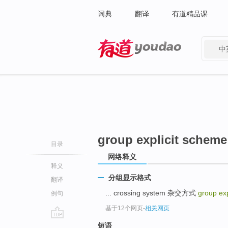
词典
翻译
有道精品课
中
有道 - 网易旗下搜索
group explicit scheme
目录
网络释义
释义
分组显示格式
翻译
... crossing system 杂交方式
group ex
例句
基于12个网页
-
相关网页
go
短语