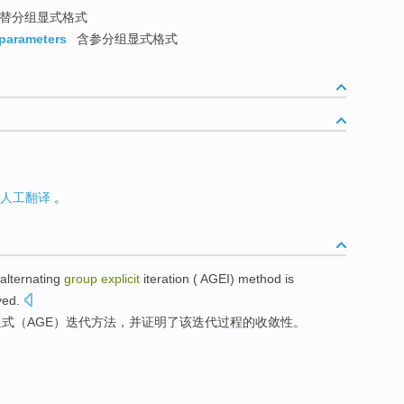
替分组显式格式
-parameters
含参分组显式格式
人工翻译
。
alternating
group
explicit
iteration
(
AGEI
)
method
is
ved
.
显式
（
AGE
）
迭代
方法
，
并
证明了该迭代过程的
收敛
性。