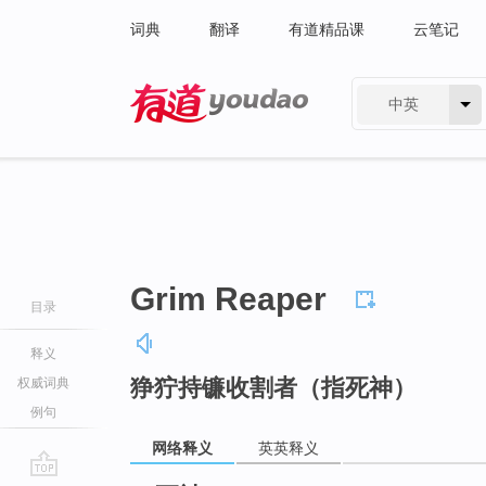
词典
翻译
有道精品课
云笔记
中英
有道 - 网易旗下搜索
Grim Reaper
目录
释义
狰狞持镰收割者（指死神）
权威词典
例句
网络释义
英英释义