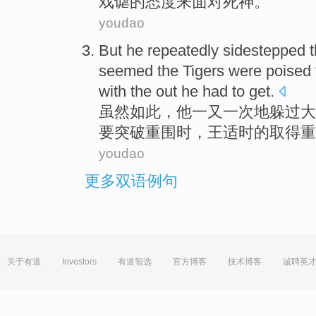
戏谑
的
态度来
面对
死神
。
youdao
But
he
repeatedly
sidestepped
t
seemed
the Tigers were poised 
with
the
out
he had to
get
.
虽然如此，
他
一
又一
次
地躲过大
要
突破
重围时，
王
适时
的
取得
重
youdao
更多双语例句
关于有道
Investors
有道智选
官方博客
技术博客
诚聘英