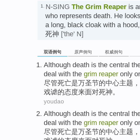
N-SING
The Grim Reaper
is a
1.
who represents death. He looks
a long, black cloak with a hood,
死神
['the' N]
双语例句
原声例句
权威例句
Although
death
is
the
central
th
deal
with the
grim
reaper
only
o
尽管
死亡
是
万圣节
的
中心
主题
，
戏谑
的
态度来
面对
死神
。
youdao
Although
death
is
the
central
th
deal
with the
grim
reaper
only
o
尽管
死亡
是
万圣节
的
中心
主题
，