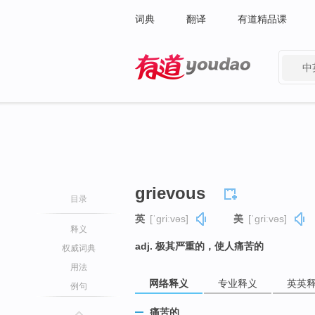
词典
翻译
有道精品课
中
有道 - 网易旗下搜索
grievous
目录
英
[ˈɡriːvəs]
美
[ˈɡriːvəs]
释义
adj. 极其严重的，使人痛苦的
权威词典
用法
网络释义
专业释义
英英
例句
痛苦的