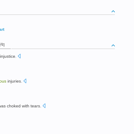
rt
例句
injustice
.
vous
injuries
.
was
choked
with tears.