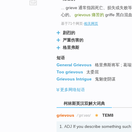
... grieve 通常指因死亡、损
go
心的。
grievous
痛苦的
griffe 黑白混血儿
top
基于71个网页
-
相关网页
剧烈的
严重伤害的
格里弗斯
短语
General Grievous
格里弗斯将军 ; 葛瑞
Too grievous
太委屈
Grievous Intrigue
鬼魅使阴谋
更多
网络短语
柯林斯英汉双解大词典
grievous
TEM8
/ˈɡriːvəs/
1.
ADJ
If you describe something such