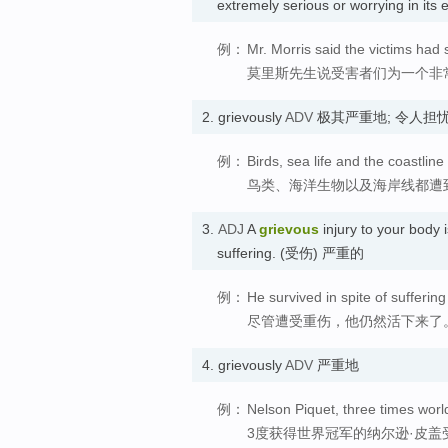
extremely serious or worrying i
例：
Mr. Morris said the victims had
莫里斯先生说受害者们为一个非
2.
grievously
ADV
极其严重地; 令人担
例：
Birds, sea life and the coastline 
鸟类、海洋生物以及海岸线都遭
3.
ADJ
A
grievous
injury to your body 
suffering. (受伤) 严重的
例：
He survived in spite of suffering
尽管遭受重伤，他仍然活下来了
4.
grievously
ADV
严重地
例：
Nelson Piquet, three times worl
3度获得世界冠军的纳尔逊·皮盖