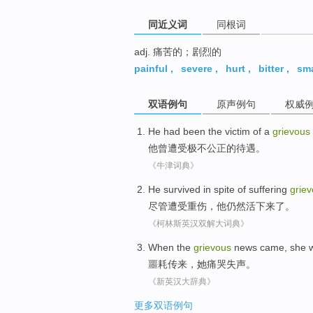
同近义词
同根词
adj. 痛苦的；剧烈的
painful
,
severe
,
hurt
,
bitter
,
sma
双语例句
原声例句
权威
He
had
been the victim
of
a
grievous
他
曾
遭受
极不
公正
的
待遇。
《牛津词典》
He
survived
in
spite
of
suffering
grie
尽管
遭受
重伤
，
他
仍然活下来了
。
《柯林斯英汉双解大词典》
When the
grievous
news came,
she
噩耗传来
，
她
痛哭
失声
。
《新英汉大辞典》
更多双语例句