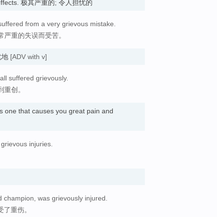
n its effects. 极其严重的; 令人担忧的
 suffered from a very grievous mistake.
常严重的失误而受苦。
忧地
[ADV with v]
all suffered grievously.
到重创。
is one that causes you great pain and
 grievous injuries.
。
d champion, was grievously injured.
受了重伤。