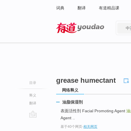
词典
翻译
有道精品课
中
有道 - 网易旗下搜索
grease humectant
目录
网络释义
释义
油脂保湿剂
翻译
表面活性剂 Facial Promoting Agent
油
Agent ..
go
基于40个网页
-
相关网页
top