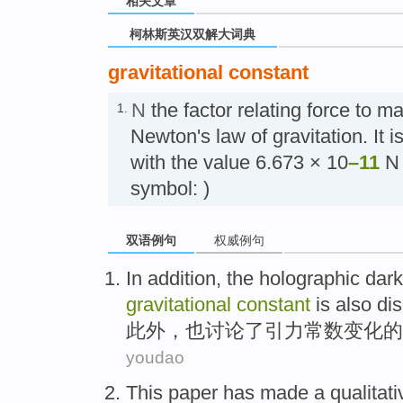
相关文章
柯林斯英汉双解大词典
gravitational constant
N
the factor relating force to m
1.
Newton's law of gravitation. It i
with the value 6.673 × 10
–11
N 
symbol: )
双语例句
权威例句
In addition
,
the
holographic
dark
gravitational
constant
is also
dis
此外
，
也
讨论
了
引力
常数
变化
的
youdao
This paper
has
made
a
qualitati