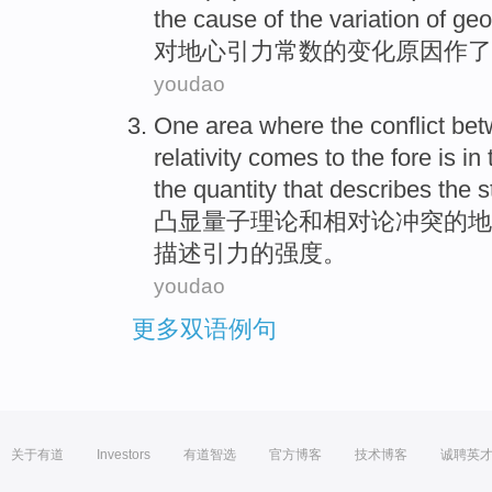
the
cause
of the
variation
of
geo
对
地心
引力
常数
的
变化
原因
作了
youdao
One
area where
the
conflict be
relativity
comes to the fore
is
in 
the
quantity that
describes
the
s
凸显
量子
理论
和
相对论
冲突
的
地
描述
引力
的
强度
。
youdao
更多双语例句
关于有道
Investors
有道智选
官方博客
技术博客
诚聘英