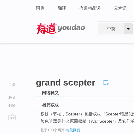
词典
翻译
有道精品课
云笔记
中英
有道 - 网易旗下搜索
grand scepter
目录
网络释义
释义
雄伟权杖
翻译
权杖（节杖，Scepter）包括权杖（Scepter暗黑
脸色暗黑是什么原因权杖（War Scepter）及它
go
基于108个网页
-
相关网页
top