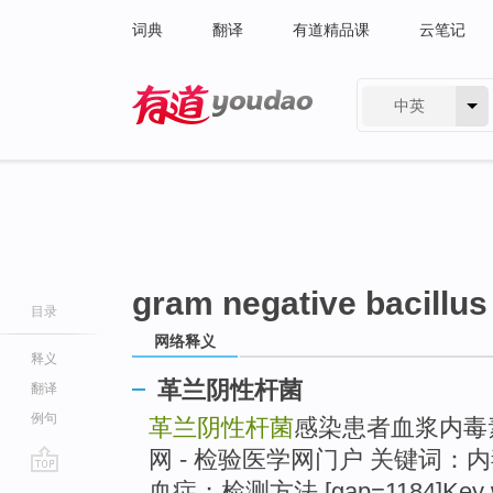
词典
翻译
有道精品课
云笔记
中英
有道 - 网易旗下搜索
gram negative bacillus
目录
网络释义
释义
革兰阴性杆菌
翻译
例句
革兰阴性杆菌
感染患者血浆内毒
网 - 检验医学网门户 关键词：
go
血症；检测方法 [gap=1184]Key wo