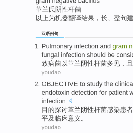
gram negative bacillus
革兰氏阴性杆菌
以上为机器翻译结果，长、整句
双语例句
Pulmonary infection
and
gram
n
fungal
infection
should be consid
致病菌
以
革兰
阴性
杆菌
多见，且
youdao
OBJECTIVE
to study
the
clinica
endotoxin detection for
patient
w
infection
.
目的
探讨
革
兰
阴性
杆菌
感染
患者
平及
临床
意义
。
youdao