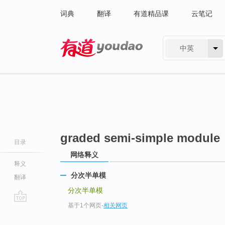
词典
翻译
有道精品课
云笔记
中英
有道 - 网易旗下搜索
graded semi-simple module
目录
网络释义
释义
分次半单模
翻译
分次半单模
基于1个网页
-
相关网页
go
top