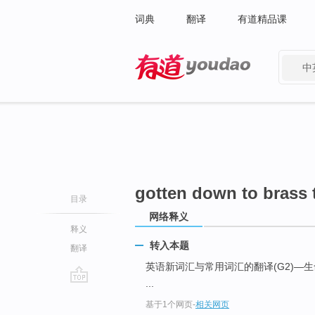
词典
翻译
有道精品课
中
有道 - 网易旗下搜索
gotten down to brass 
目录
网络释义
释义
转入本题
翻译
英语新词汇与常用词汇的翻译(G2)—生命经纬 ... 
...
go
基于1个网页
-
相关网页
top