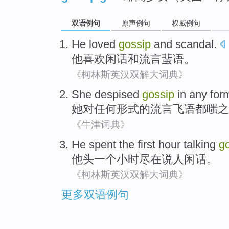
双语例句
原声例句
权威例句
He
loved
gossip
and
scandal.
他
喜欢
闲话
和
流言蜚语。
《柯林斯英汉双解大词典》
She
despised
gossip
in
any
for
她
对
任何
形式
的
流言
飞语都嗤之
《牛津词典》
He
spent the
first
hour
talking
g
他
头一个
小时
尽在
说
人闲话
。
《柯林斯英汉双解大词典》
更多双语例句