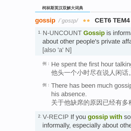
柯林斯英汉双解大词典
gossip
CET6 TEM4
/ˈɡɒsɪp/
N-UNCOUNT
Gossip
is inform
1.
about other people's private
[also 'a' N]
He spent the first hour talki
例：
他头一个小时尽在说人闲话
There has been much gossip 
例：
his absence.
关于他缺席的原因已经有多
V-RECIP
If you
gossip with
so
2.
informally, especially about oth