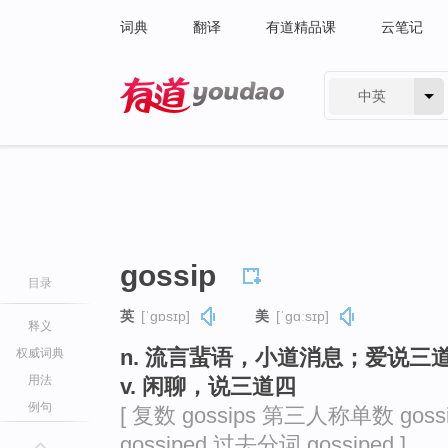
词典
翻译
有道精品课
云笔记
中英
有道 - 网易旗下搜索
gossip
目录
英
[ˈɡɒsɪp]
美
[ˈɡɑːsɪp]
释义
n. 流言蜚语，小道消息；爱说三
权威词典
用法
v. 闲聊，说三道四
例句
[ 复数 gossips 第三人称单数 goss
gossiped 过去分词 gossiped ]