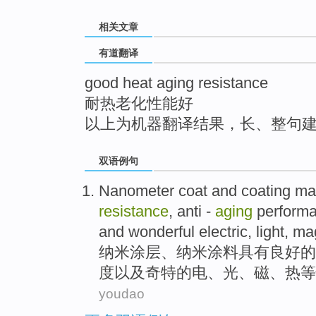
top
相关文章
有道翻译
good heat aging resistance
耐热老化性能好
以上为机器翻译结果，长、整句
双语例句
Nanometer
coat
and
coating mat
resistance
,
anti -
aging
perform
and
wonderful
electric
,
light
,
ma
纳米
涂层
、纳米
涂料
具有
良好
的
度
以及
奇特的
电
、
光
、
磁
、
热
等
youdao