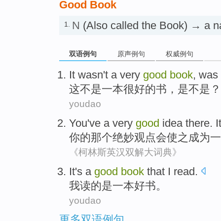
Good Book
N
(Also called the Book) → a n
1.
双语例句
原声例句
权威例句
It
wasn't
a
very
good
book
, was 
这
不是
一本
很
好的
书
，是不是？
youdao
You
've
a
very
good
idea
there.
I
你
的
那个绝妙
观点
会
使之
成为
一
《柯林斯英汉双解大词典》
It's a
good
book
that
I
read
.
我
读的
是
一本
好书
。
youdao
更多双语例句