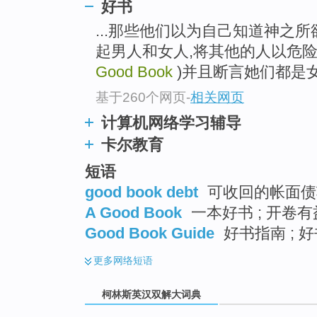
go
好书
top
...那些他们以为自己知道神之
起男人和女人,将其他的人以危
Good Book
)并且断言她们都是女
基于260个网页
-
相关网页
计算机网络学习辅导
卡尔教育
短语
good book debt
可收回的帐面债
A Good Book
一本好书 ; 开卷有益
Good Book Guide
好书指南 ; 
更多
网络短语
柯林斯英汉双解大词典