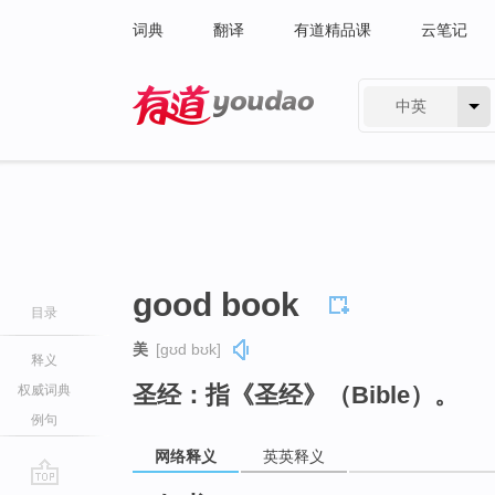
词典
翻译
有道精品课
云笔记
中英
有道 - 网易旗下搜索
good book
目录
美
[ɡʊd bʊk]
释义
圣经：指《圣经》（Bible）。
权威词典
例句
网络释义
英英释义