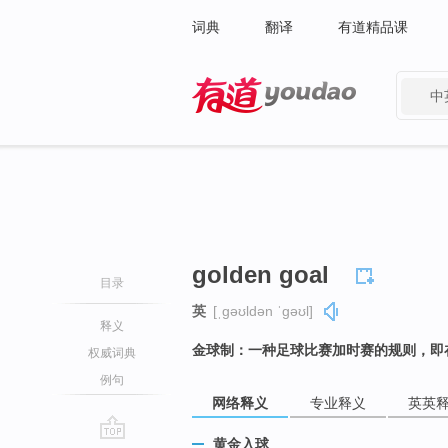
词典
翻译
有道精品课
中
有道 - 网易旗下搜索
golden goal
目录
英
[ˌɡəʊldən ˈɡəʊl]
释义
金球制：一种足球比赛加时赛的规则，即
权威词典
例句
网络释义
专业释义
英英
黄金入球