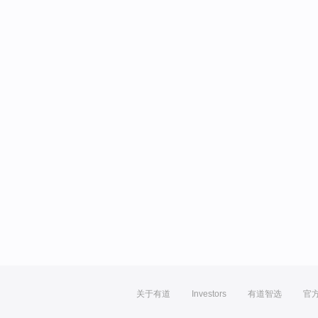
关于有道
Investors
有道智选
官