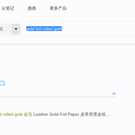
云笔记
惠惠
更多产品
英
il rolled gold
金箔
Leather Gold Foil Paper 皮革类烫金纸 ...