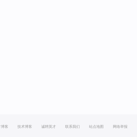
方博客
技术博客
诚聘英才
联系我们
站点地图
网络举报