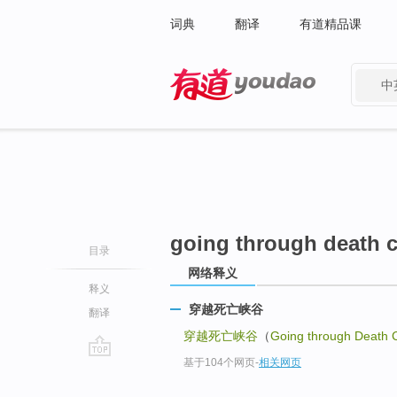
词典
翻译
有道精品课
中
有道 - 网易旗下搜索
going through death 
目录
网络释义
释义
穿越死亡峡谷
翻译
穿越死亡峡谷
（
Going through Death
基于104个网页
-
相关网页
go
top