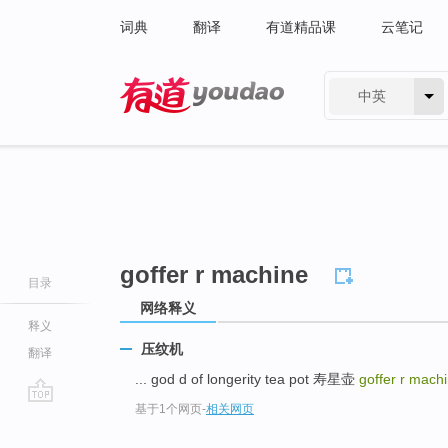
词典
翻译
有道精品课
云笔记
中英
有道 - 网易旗下搜索
goffer r machine
目录
网络释义
释义
压纹机
翻译
... god d of longerity tea pot 寿星壶
goffer r mach
基于1个网页
-
相关网页
go
top