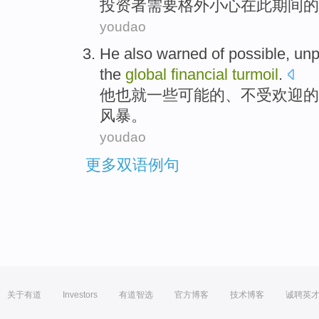
投资者
需要
格外
小心
在
此
期间
的
youdao
He
also
warned
of
possible
,
unp
the
global
financial
turmoil
.
他
也
就
一些可能
的
、
不受欢迎
的
风暴
。
youdao
更多双语例句
关于有道
Investors
有道智选
官方博客
技术博客
诚聘英