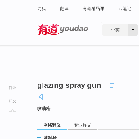
词典
翻译
有道精品课
云笔记
中英
有道 - 网易旗下搜索
glazing spray gun
目录
释义
喷釉枪
go
网络释义
专业释义
top
喷釉枪