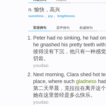
n. 愉快，高兴
sunshine
,
joy
,
brightness
双语例句
原声例句
权威例句
Peter
had no
sinking
,
he
had
on
he
gnashed
his pretty teeth wit
彼得
没有
下沉
，
他
只有
一种
感觉
切齿。
youdao
Next
morning
,
Clara
shed
hot te
place
,
where
such
gladness
had
第二
天早晨
，
克拉拉
在
离开
这个
她在
这里
曾经
是
多么
快乐。
youdao