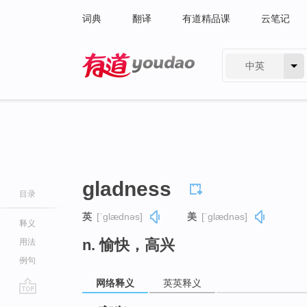
词典
翻译
有道精品课
云笔记
中英
有道 - 网易旗下搜索
gladness
目录
英
[ˈɡlædnəs]
美
[ˈɡlædnəs]
释义
n. 愉快，高兴
用法
例句
网络释义
英英释义
go