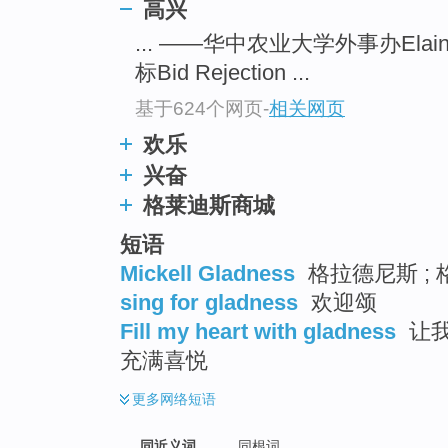
高兴
top
... ——华中农业大学外事办Elain
标Bid Rejection ...
基于624个网页
-
相关网页
欢乐
兴奋
格莱迪斯商城
短语
Mickell Gladness
格拉德尼斯 ; 
sing for gladness
欢迎颂
Fill my heart with gladness
让我
充满喜悦
更多
网络短语
同近义词
同根词