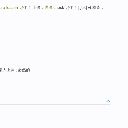
e a lesson
记住了 上课；
讲课
check 记住了 [tʃek] vt.检查，
某人上课 ; 必然的