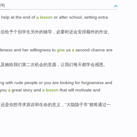
例句
help
at
the
end
of
a
lesson
or
after school
,
setting
extra
学
后
给予
个别
学生
另外
的
辅导，
必要
时还会
安排
额外的
作业
。
kleness
and
her
willingness
to
give
us
a
second
chance
are
以及
她
给
我们
第二
次
机会
的
意愿
，
让
我们
每天
都
学会感恩
。
ing
with
rude
people
or
you are
looking for
forgiveness
and
you
a
great
story
and
a
lesson
that will motivate and
，
还是
你
想
寻求
原谅
和
生命
的
意义
，“大
隐隐
于市”
都将
通过
一