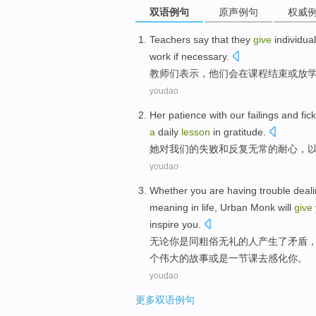
双语例句
原声例句
权威
Teachers
say
that
they
give
individual
work
if necessary
.
教师们
表示
，
他们
会
在
课程
结束
或
放
youdao
Her
patience
with
our
failings
and
fic
a
daily
lesson
in
gratitude
.
她
对
我们
的
失败
和
反复无常
的
耐心
，
youdao
Whether
you
are
having trouble deal
meaning
in
life
,
Urban Monk
will
give
inspire
you.
无论
你
是
同
粗俗无礼
的
人
产生了矛盾
个
伟大的
故事
或是
一节课
去感化
你。
youdao
更多双语例句