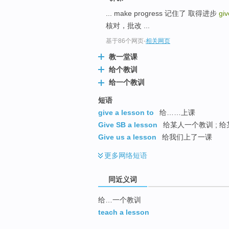
top
... make progress 记住了 取得进步
giv
核对，批改 ...
基于86个网页
-
相关网页
教一堂课
给个教训
给一个教训
短语
give a lesson to
给……上课
Give SB a lesson
给某人一个教训 ; 给
Give us a lesson
给我们上了一课
更多
网络短语
同近义词
给…一个教训
teach a lesson