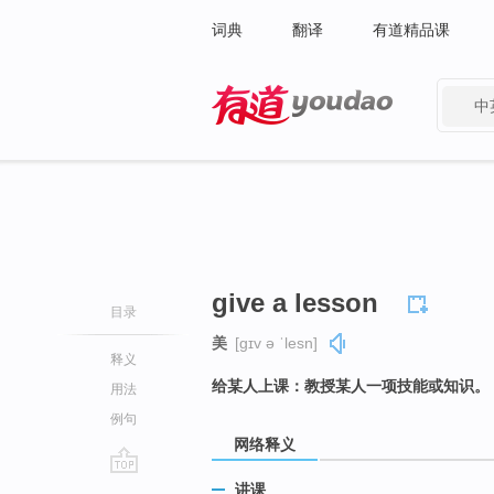
词典
翻译
有道精品课
中
有道 - 网易旗下搜索
give a lesson
目录
美
[ɡɪv ə ˈlesn]
释义
给某人上课：教授某人一项技能或知识。
用法
例句
网络释义
go
讲课