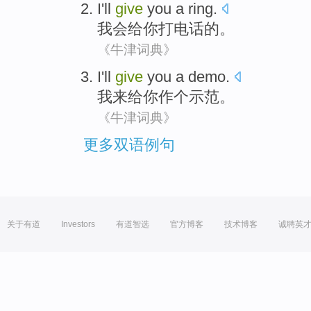
I'll
give
you
a ring
.
我会
给
你
打电话
的。
《牛津词典》
I
'll
give
you
a
demo
.
我
来
给
你
作
个
示范
。
《牛津词典》
更多双语例句
关于有道
Investors
有道智选
官方博客
技术博客
诚聘英