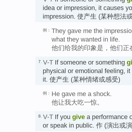
idea or impression, it causes yo
impression. 使产生 (某种想法
They gave me the impression
例：
what they wanted in life.
他们给我的印象是，他们正
V-T
If someone or something
g
7.
physical or emotional feeling, 
it. 使产生 (某种情绪或感受)
He gave me a shock.
例：
他让我大吃一惊。
V-T
If you
give
a performance o
8.
or speak in public. 作 (演出或