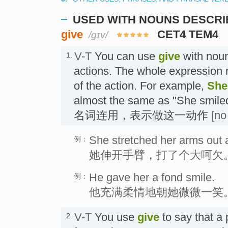
USED WITH NOUNS DESCRI
give
CET4 TEM4
/ɡɪv/
V-T
You can use
give
with noun
1.
actions. The whole expression r
of the action. For example,
She
almost the same as "She 
名词连用，表示做这一动作
[no
She stretched her arms out 
例：
她伸开手臂，打了个大呵欠
He gave her a fond smile.
例：
他充满柔情地朝她微微一笑
V-T
You use
give
to say that a
2.