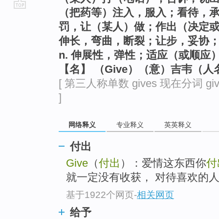
（把药等）注入，服入；看待，
go
罚，让（某人）做；作出（决定
top
伸长，弯曲，断裂；让步，妥协
n. 伸展性，弹性；适应（或顺应
【名】 （Give）（意）吉韦（人
[ 第三人称单数 gives 现在分词 giv
]
网络释义
专业释义
英英释义
付出
Give
（
付出
）：爱情这东西你
付
就一定没有收获， 对待喜欢的
基于1922个网页
-
相关网页
给予