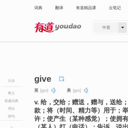
词典
翻译
有道精品课
云笔记
中英
有道 - 网易旗下搜索
give
目录
英
[ɡɪv]
美
[ɡɪv]
释义
v. 给，交给；赠送，赠与，送
权威词典
用法
款；将（时间、精力等）用于；
例句
许；使产生（某种感觉）；使拥
（某人）打（电话）；告诉，说