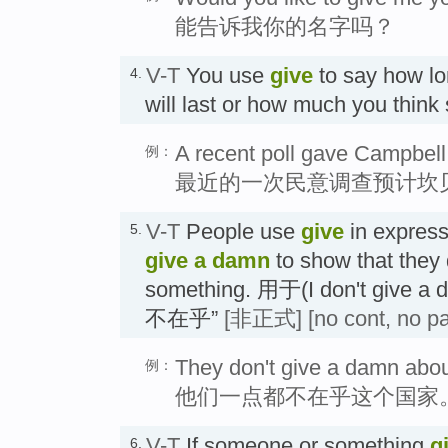
能告诉我你的名字吗？
V-T
You use
give
to say how lo
4.
will last or how much you thin
A recent poll gave Campbell 
例：
最近的一次民意调查预计坎
V-T
People use
give
in expres
5.
give a damn
to show that they 
something. 用于(I don't gi
不在乎”
[非正式]
[no cont, no p
They don't give a damn abou
例：
他们一点都不在乎这个国家
V-T
If someone or something
g
6.