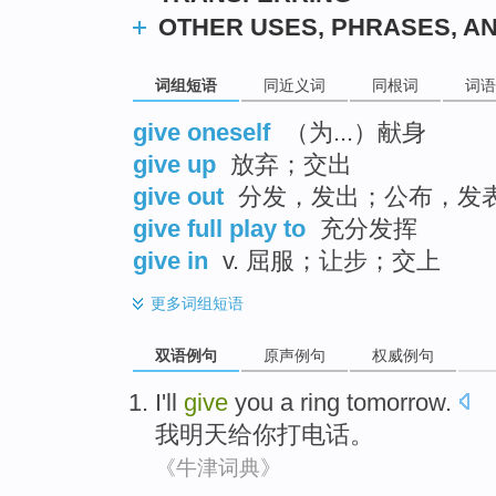
OTHER USES, PHRASES, A
词组短语
同近义词
同根词
词语
give oneself
（为...）献身
give up
放弃；交出
give out
分发，发出；公布，发
give full play to
充分发挥
give in
v. 屈服；让步；交上
更多
词组短语
双语例句
原声例句
权威例句
I
'll
give
you
a ring
tomorrow
.
我
明天
给
你
打电话
。
《牛津词典》