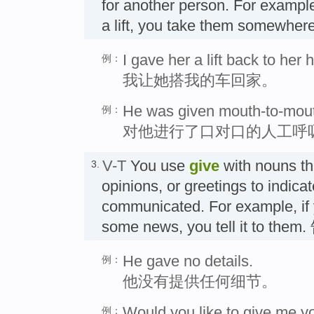
for another person. For example
a lift, you take them somewh
I gave her a lift back to her 
例：
我让她搭我的车回家。
He was given mouth-to-mouth
例：
对他进行了口对口的人工呼
V-T
You use
give
with nouns tha
3.
opinions, or greetings to indica
communicated. For example, if
some news, you tell it to them
He gave no details.
例：
他没有提供任何细节。
Would you like to give me 
例：