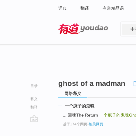
词典
翻译
有道精品课
中
有道 - 网易旗下搜索
ghost of a madman
目录
网络释义
释义
一个疯子的鬼魂
翻译
... 回魂The Return
一个疯子的鬼魂Ghost
基于174个网页
-
相关网页
go
top