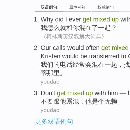
双语例句
原声例句
权威例句
Why
did
I
ever
get
mixed
up
wit
我
怎么
就
和
你
混
在了一起？
《柯林斯英汉双解大词典》
Our
calls
would
often
get
mixed
Kristen
would
be
transferred
to
我们
的
电话
经常
会
混
在一起
，
找
蒂那里。
youdao
Don't
get
mixed
up
with
him
—
不要
跟
他
厮混，
他
是个
无赖。
youdao
更多双语例句