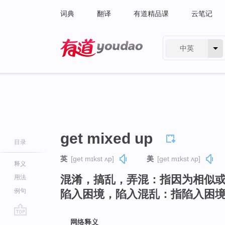
词典
翻译
有道精品课
云笔记
中英
有道 - 网易旗下搜索
get mixed up
目录
英
[ɡet mɪkst ʌp]
美
[ɡet mɪkst ʌp]
释义
混淆，搞乱，弄混：指因为相似
用法
例句
陷入困境，陷入混乱：指陷入困
go
网络释义