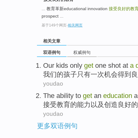
... 教育革新educational innovation
接受良好的教育get 
prospect ...
基于149个网页
-
相关网页
相关文章
双语例句
权威例句
Our
kids
only
get
one
shot
at
a
我们
的
孩子
只有
一
次
机会
得到
良
youdao
The
ability
to
get
an
education
a
接受
教育
的
能力
以及
创造
良好
的
youdao
更多双语例句