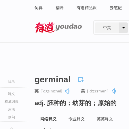
词典
翻译
有道精品课
云笔记
中英
有道 - 网易旗下搜索
germinal
目录
英
[ˈdʒɜːmɪnəl]
美
[ˈdʒɜːrmənl]
释义
adj. 胚种的；幼芽的；原始的
权威词典
用法
例句
网络释义
专业释义
英英释义