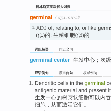
柯林斯英汉双解大词典
germinal
/ˈdʒɜːmɪnəl/
ADJ
of, relating to, or like ge
1.
(似)的; 生殖细胞(似)的
词组短语
同近义词
germinal center
生发中心；次级
双语例句
原声例句
权威例句
Dendritic
cells
in the
germinal
c
antigenic
material
and
present i
生发
中心
的
树突状
细胞
可以
内吞
细胞，
从而激活
它们
。