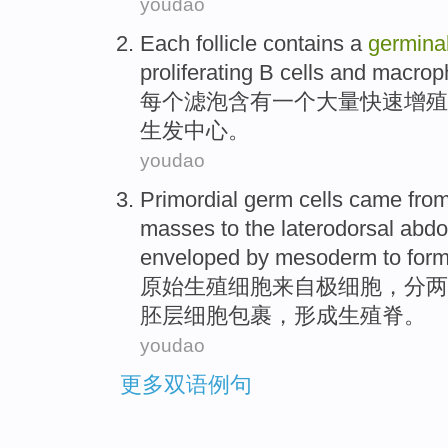
youdao
Each
follicle
contains
a
germina
proliferating
B
cells
and
macrop
每个
滤泡
含有
一个
大量
快速
增殖
生发
中心
。
youdao
Primordial
germ
cells
came fro
masses to the laterodorsal
abd
enveloped by
mesoderm
to
for
原始
生殖
细胞
来自
极
细胞，分
两
胚层细胞
包裹
，
形成
生殖
脊
。
youdao
更多双语例句