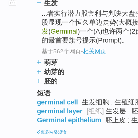
生发
go
...者实行潜力股套利与判决大
top
股显现一个恒久单边走势(大概
发
(
Germinal
)一个(A)也许两个
的最首要旗号提示(Prompt)。
基于562个网页
-
相关网页
萌芽
幼芽的
胚的
短语
germinal cell
生发细胞 ; 生殖细胞
germinal layer
[组织]
生发层 ; 胚
Germinal epithelium
胚上皮 ; 
更多
网络短语