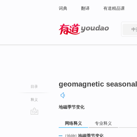
词典
翻译
有道精品课
中
有道 - 网易旗下搜索
geomagnetic seasonal 
目录
释义
地磁季节变化
go
网络释义
专业释义
top
地磁季节变化
[地物]