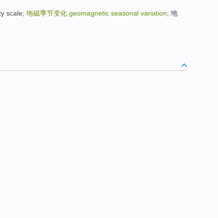
y scale;
地磁季节变化
geomagnetic seasonal variation
; 地