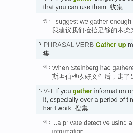
that you can use them. 收集
I suggest we gather enough f
例：
我建议我们捡拾足够的木柴
PHRASAL VERB
Gather up
me
3.
集
When Steinberg had gathered
例：
斯坦伯格收好文件后，走了
V-T
If you
gather
information or
4.
it, especially over a period of ti
hard work. 搜集
...a private detective using 
例：
information.