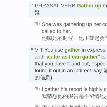
PHRASAL VERB
Gather up
me
7.
聚
She was gathering up her c
例：
called to her.
他喊她的时候，她正鼓起勇
V-T
You use
gather
in expressi
8.
and "
as far as I can gather
" to
that you have found out, espec
found it out in an indirec
的信息)
I gather his report is highly cr
例：
我猜想他的报告毫不留情地
"He speaks English," she sai
例：