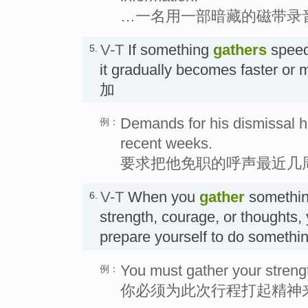
…一名用一部暗藏的磁带录
V-T
If something
gathers
speed
5.
it gradually becomes faster o
加
Demands for his dismissal 
例：
recent weeks.
要求把他免职的呼声最近几
V-T
When you
gather
somethin
6.
strength, courage, or thoughts,
prepare yourself to do someth
You must gather your strengt
例：
你必须为此次行程打起精神