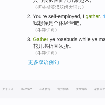
人们
会
从
四面八方聚起来
。
《柯林斯英汉双解大词典》
You
're
self-employed
,
I
gather
.
我
想你
是
个体经营
吧。
《牛津词典》
Gather
ye rosebuds while ye m
花开
堪折
直须折。
《牛津词典》
更多双语例句
关于有道
Investors
有道智选
官方博客
技术博客
诚聘英