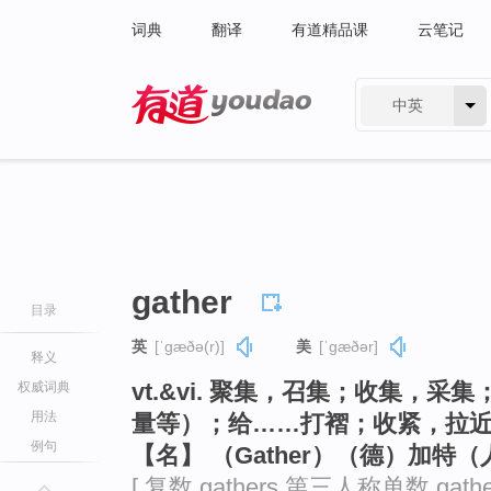
词典
翻译
有道精品课
云笔记
中英
有道 - 网易旗下搜索
gather
目录
英
[ˈɡæðə(r)]
美
[ˈɡæðər]
释义
vt.&vi. 聚集，召集；收集，
权威词典
用法
量等）；给……打褶；收紧，拉
例句
【名】 （Gather）（德）加特
[ 复数 gathers 第三人称单数 gath