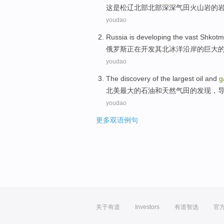
这
是
松辽
北部北部
深深
气田
火山岩
的
youdao
Russia
is developing
the
vast
Shkotm
俄罗斯
正在
开发
其
北冰洋
沿岸
的
巨大
youdao
The
discovery
of
the
largest
oil
and
g
北美
最大
的
石油
和
天然
气田
的
发现
，
youdao
更多双语例句
关于有道
Investors
有道智选
官