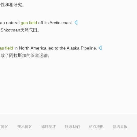
岩性
和
相
研究
。
an
natural
gas
field
off
its
Arctic
coast
.
的
Shkotman
天然
气田
。
as
field
in
North America
led to
the
Alaska
Pipeline
.
导致
了
阿拉斯加
的
管道运输
。
方博客
技术博客
诚聘英才
联系我们
站点地图
网络举报