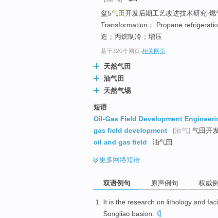
盆5
气田
开发后期工艺改进技术研究-燃气
Transformation； Propane refrigera
造；丙烷制冷；增压
基于320个网页
-
相关网页
天然气田
油气田
天然气埸
短语
Oil-Gas Field Development Engineeri
gas field development
[油气]
气田开发
oil and gas field
油气田
更多
网络短语
双语例句
原声例句
权威
It
is
the research on
lithology
and
fac
Songliao basion
.