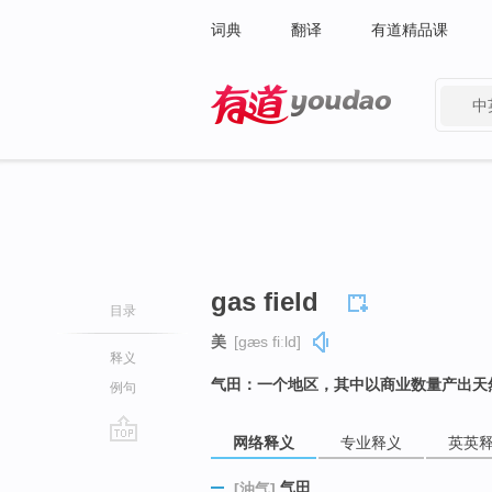
词典
翻译
有道精品课
中
有道 - 网易旗下搜索
gas field
目录
美
[ɡæs fiːld]
释义
气田：一个地区，其中以商业数量产出天
例句
网络释义
专业释义
英英
go
top
气田
[油气]