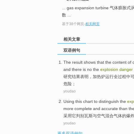
... gas expansion turbine 气体膨胀
数 ...
基于38个网页
-
相关网页
相关文章
双语例句
The result
shows that
the
content
of
and
there
is no
the
explosion
danger
研究
结果
表明
，加热炉运行全过程中
危险
；
youdao
Using
this
chart to
distinguish
the
exp
more
complete
and
accurate
than
the
采用
它
判别瓦斯
与
空气
混合
气体
的
爆
youdao
更多双语例句