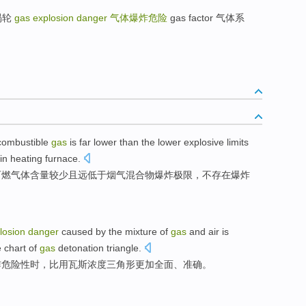
式涡轮
gas explosion danger
气体爆炸危险
gas factor 气体系
combustible
gas
is
far
lower
than the
lower
explosive
limits
in
heating furnace
.
可燃
气体
含量
较少且
远
低于
烟气混合物
爆炸
极限
，
不
存在
爆炸
losion
danger
caused by
the
mixture
of
gas
and
air
is
 chart of
gas
detonation
triangle
.
炸
危险性
时，
比
用
瓦斯
浓度
三角形
更加
全面
、
准确
。