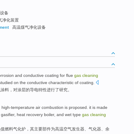
设备
气净化装置
pment
高温煤气净化设备
orrosion and
conductive
coating
for
flue
gas
cleaning
studied
on the
conductive
characteristic
of
coating
.
电
涂料
，对涂层
的
导电
特性
进行
了研究
。
n
high-temperature
air
combustion
is proposed. it is made
,
gasifier
,
heat recovery
boiler
,
and
wet
type
gas
cleaning
热值
燃料
气化炉
，其主要部件为高温空气
发生器
、
气化
器、
余