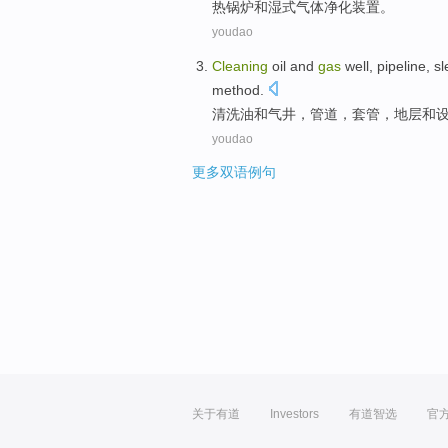
热
锅炉
和
湿
式
气体
净化
装置。
youdao
Cleaning
oil
and
gas
well
,
pipeline
,
sl
method
.
清洗
油
和
气井
，
管道
，
套管
，
地层
和
youdao
更多双语例句
关于有道
Investors
有道智选
官