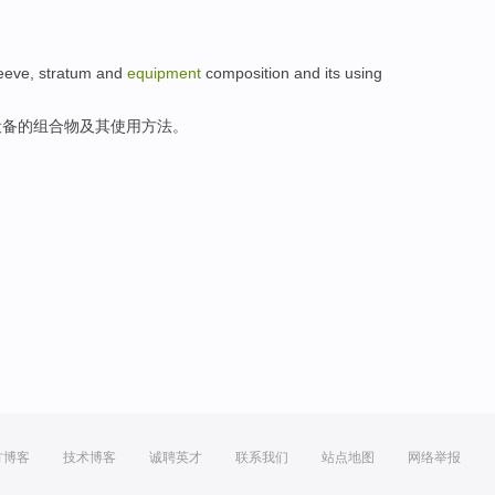
eeve
,
stratum
and
equipment
composition
and its
using
设备
的
组合物
及其
使用
方法
。
方博客
技术博客
诚聘英才
联系我们
站点地图
网络举报