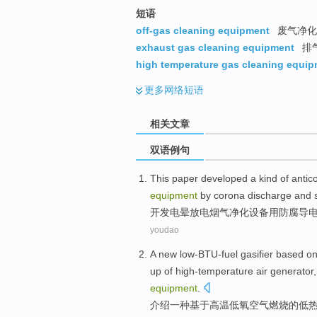
短语
off-gas cleaning equipment
废气净化
exhaust gas cleaning equipment
排
high temperature gas cleaning equi
更多
网络短语
相关文章
双语例句
This paper
developed
a kind of
antic
equipment
by
corona
discharge
and
开发
电晕
放电
烟气
净化
设备
用
防腐
导
youdao
A
new
low-BTU-fuel
gasifier
based o
up of
high-temperature
air generator
equipment
.
介绍
一
种
基于
高温
低氧
空气
燃烧
的低