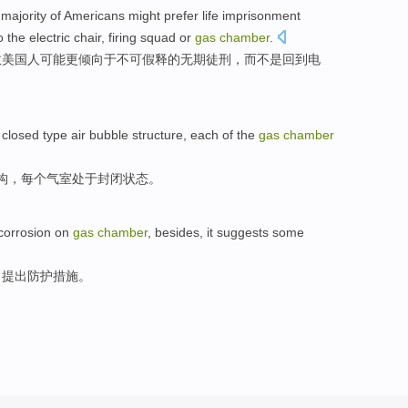
a
majority
of
Americans
might
prefer
life imprisonment
o
the
electric chair
,
firing
squad
or
gas
chamber
.
数
美国人
可能
更倾向于
不可
假释
的
无期
徒刑，
而
不是
回到
电
closed
type
air bubble
structure
,
each
of the
gas
chamber
构
，
每个
气
室
处于
封闭
状态。
corrosion
on
gas
chamber
, besides, it suggests some
，
提出
防护
措施。