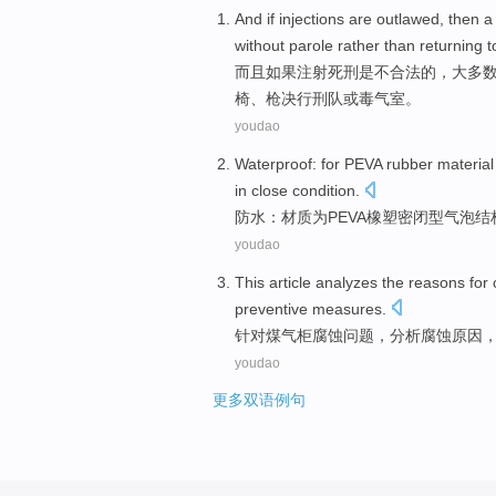
And
if
injections
are
outlawed
, then 
without parole
rather
than
returning t
而且
如果
注射死刑
是
不合法
的
，
大多
椅
、
枪决
行刑队或毒气室。
youdao
Waterproof
:
for
PEVA
rubber
material
in
close
condition
.
防水
：
材质
为
PEVA
橡塑
密闭
型
气泡
结
youdao
This article analyzes
the
reasons for
preventive
measures
.
针对
煤气
柜
腐蚀
问题，分析腐蚀
原因
youdao
更多双语例句