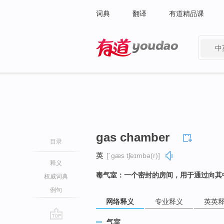
词典
翻译
有道精品课
中
有道 - 网易旗下搜索
gas chamber
目录
英
[ˈɡæs tʃeɪmbə(r)]
释义
毒气室：一个密封的房间，用于通过向其
权威词典
例句
网络释义
专业释义
英英
气室