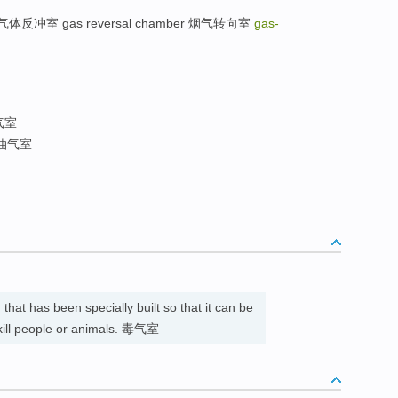
 气体反冲室 gas reversal chamber 烟气转向室
gas-
气室
油气室
that has been specially built so that it can be
o kill people or animals. 毒气室