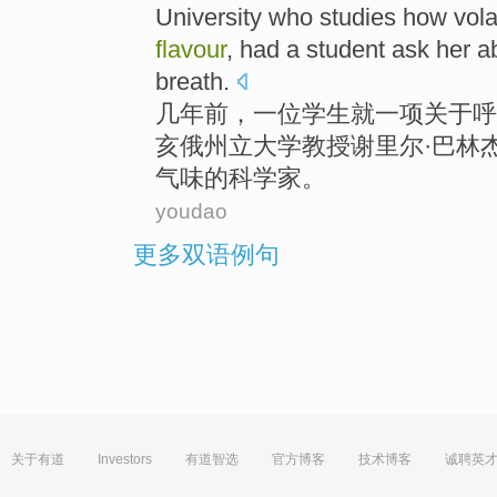
University
who
studies
how
vola
flavour
, had
a
student
ask
her
a
breath
.
几年
前
，
一
位
学生
就
一
项
关于
呼
亥俄
州立
大学
教授谢里尔·巴
林
气味
的
科学家
。
youdao
更多双语例句
关于有道
Investors
有道智选
官方博客
技术博客
诚聘英