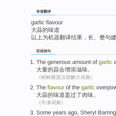
top
有道翻译
garlic flavour
大蒜的味道
以上为机器翻译结果，长、整句
双语例句
The
generous amount
of
garlic
大量
的
蒜
会增添
滋味
。
《柯林斯英汉双解大词典》
The
flavour
of
the
garlic
overpo
大蒜
的
味道
盖过了
肉味
。
《牛津词典》
Some years
ago
,
Sheryl Barring