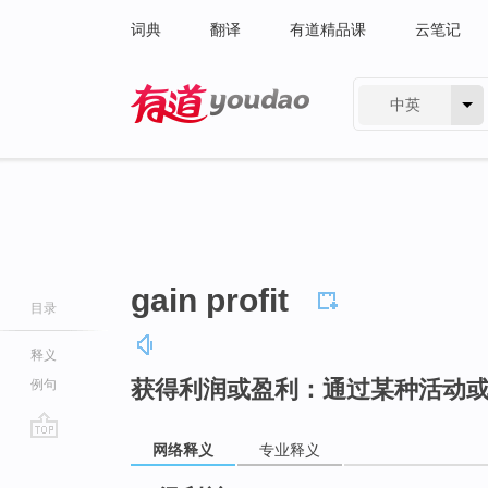
词典
翻译
有道精品课
云笔记
中英
有道 - 网易旗下搜索
gain profit
目录
释义
获得利润或盈利：通过某种活动
例句
网络释义
专业释义
go
top