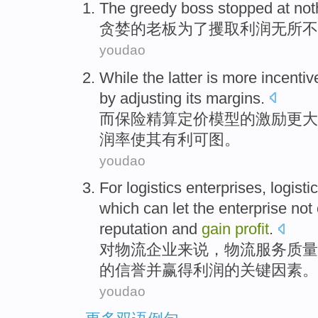
The
greedy
boss
stopped at no
贪婪
的
老板
为了
攫取
利润无所不
youdao
While
the latter is
more
incentiv
by
adjusting
its
margins.
而
保险精算定价模型的
激励
更大
润率
使
其
有利可图。
youdao
For
logistics
enterprises
, logisti
which
can let the enterprise
not
reputation
and
gain
profit
.
对
物流
企业来说
，物流
服务
质量
的
信誉
并
赢得
利润的
关键
因素
。
youdao