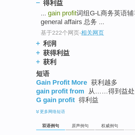
得利益
...
gain profit
词组G-L商务英语
general affairs 总务 ...
基于222个网页
-
相关网页
利润
获得利益
获利
短语
Gain Profit More
获利越多
gain profit from
从……得到益处
G gain profit
得利益
更多
网络短语
双语例句
原声例句
权威例句