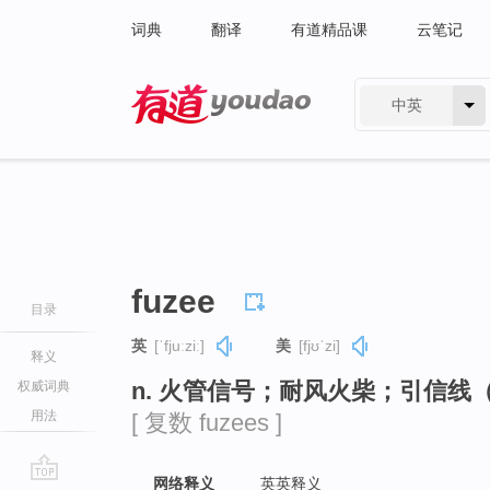
词典
翻译
有道精品课
云笔记
中英
有道 - 网易旗下搜索
fuzee
目录
英
[ˈfjuːziː]
美
[fjʊˈzi]
释义
n. 火管信号；耐风火柴；引信线（等
权威词典
用法
[ 复数 fuzees ]
网络释义
英英释义