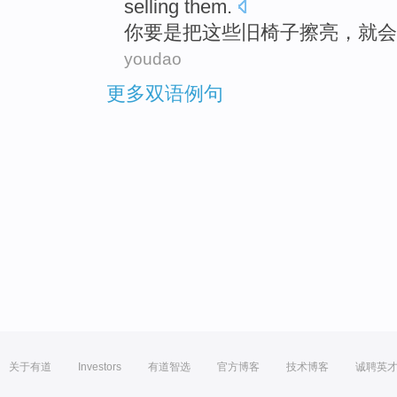
selling
them.
你
要是
把
这些
旧
椅子
擦亮
，
就
会
youdao
更多双语例句
关于有道
Investors
有道智选
官方博客
技术博客
诚聘英