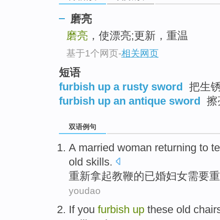
磨亮
磨亮
，使漂亮;更新，重温
基于1个网页
-
相关网页
短语
furbish up a rusty sword
把生锈
furbish up an antique sword
擦
双语例句
A
married
woman
returning to
t
old
skills
.
重新拿起教鞭
的
已婚
妇女
需要
重
youdao
If
you
furbish
up
these
old
chair