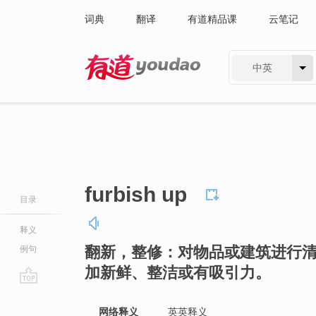
词典
翻译
有道精品课
云笔记
中英
有道 - 网易旗下搜索
furbish up
目录
释义
翻新，整修：对物品或建筑进行
例句
加新鲜、整洁或有吸引力。
go
top
网络释义
英英释义