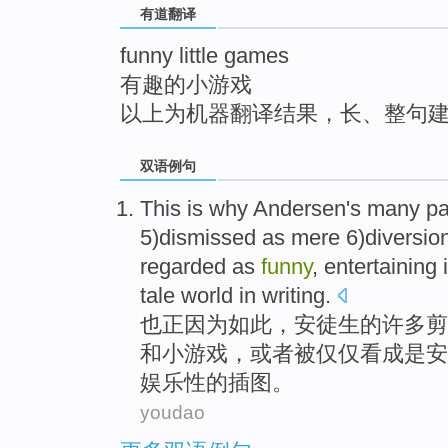
有道翻译
top
funny little games
有趣的小游戏
以上为机器翻译结果，长、整句
双语例句
This is why
Andersen
's
many
pa
5)dismissed as
mere
6)
diversio
regarded
as
funny
,
entertaining
tale
world
in writing.
也正因为如此，
安徒生
的
许多
剪
和
小
游戏
，
或者
被
仅仅
看成是
安
娱乐性
的
插图
。
youdao