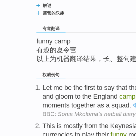
top
解谜
露营的乐趣
有道翻译
funny camp
有趣的夏令营
以上为机器翻译结果，长、整句
权威例句
Let me be the first to say that t
and gloom to the England
camp
moments together as a squad.
BBC:
Sonia Mkoloma's netball diary
This is mostly from the Keynes
currencies to play their
funny
mo