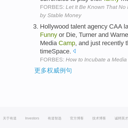
FORBES:
Let It Be Known That No 
by Stable Money
Hollywood talent agency CAA l
Funny
or Die, Turner and Warner
Media
Camp
, and just recentl
timeSpace.
FORBES:
How to Incubate a Media
更多权威例句
关于有道
Investors
有道智选
官方博客
技术博客
诚聘英