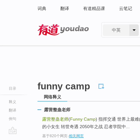
词典
翻译
有道精品课
云笔记
中英
有道 - 网易旗下搜索
funny camp
目录
网络释义
释义
露营整蛊老师
翻译
例句
露营整蛊老师
(
Funny Camp
) 指挥交通 世界上最
的小女生 转世奇遇 2050年之战 忍者学院中...
基于820个网页
-
相关网页
go