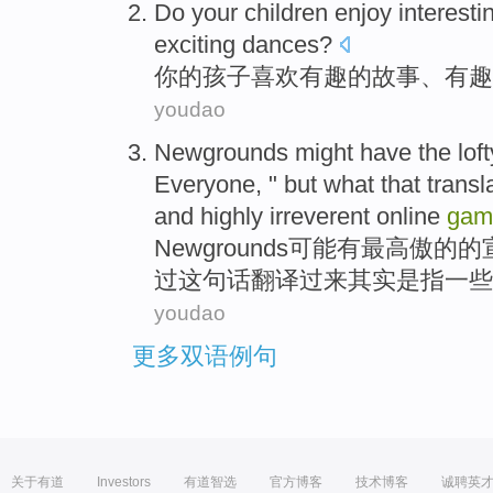
Do your
children
enjoy
interesti
exciting
dances
?
你
的
孩子
喜欢
有趣
的
故事
、
有趣
youdao
Newgrounds
might
have
the loft
Everyone
, "
but
what
that
transl
and
highly irreverent
online
gam
Newgrounds
可能
有
最
高傲的的
过
这
句话
翻译
过来其实
是
指一些
youdao
更多双语例句
关于有道
Investors
有道智选
官方博客
技术博客
诚聘英