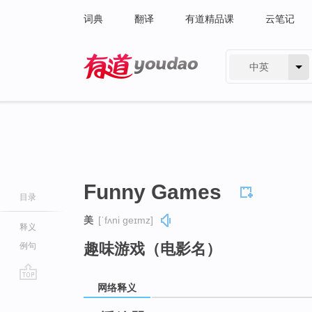
词典
翻译
有道精品课
云笔记
中英
有道 - 网易旗下搜索
Funny Games
目录
美
[ˈfʌni ɡeɪmz]
释义
趣味游戏（电影名）
例句
网络释义
go
top