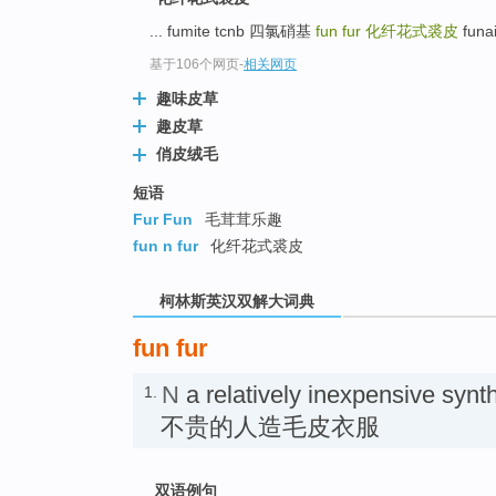
go
top
... fumite tcnb 四氯硝基
fun fur
化纤花式裘皮
fun
基于106个网页
-
相关网页
趣味皮草
趣皮草
俏皮绒毛
短语
Fur Fun
毛茸茸乐趣
fun n fur
化纤花式裘皮
柯林斯英汉双解大词典
fun fur
N
a relatively inexpensive syn
1.
不贵的人造毛皮衣服
双语例句