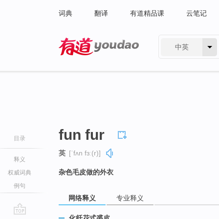
词典
翻译
有道精品课
云笔记
中英
有道 - 网易旗下搜索
fun fur
目录
英
[ˈfʌn fɜː(r)]
释义
杂色毛皮做的外衣
权威词典
例句
网络释义
专业释义
化纤花式裘皮