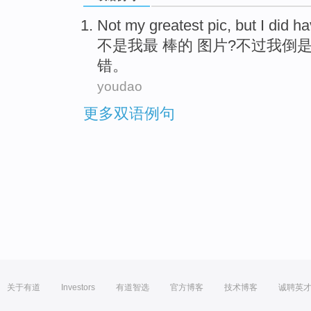
Not
my
greatest
pic
,
but
I
did h
不是
我
最
棒的
图片
?
不过
我
倒
错。
youdao
更多双语例句
关于有道
Investors
有道智选
官方博客
技术博客
诚聘英