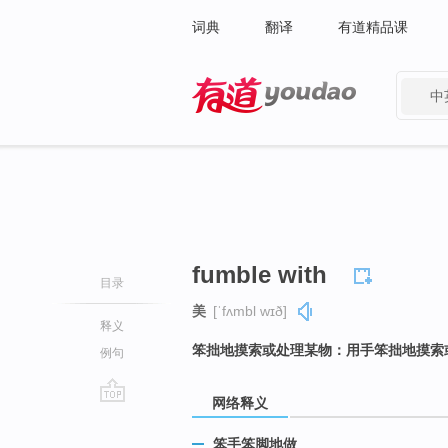
词典
翻译
有道精品课
中
有道 - 网易旗下搜索
fumble with
目录
美
[ˈfʌmbl wɪð]
释义
笨拙地摸索或处理某物：用手笨拙地摸索
例句
网络释义
go
top
笨手笨脚地做