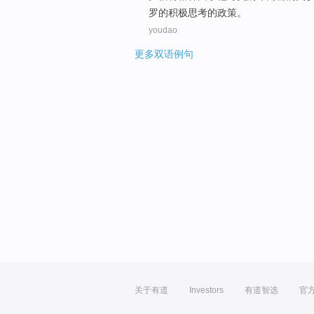
罗
的
积极
思考
的政策。
youdao
更多双语例句
关于有道
Investors
有道智选
官