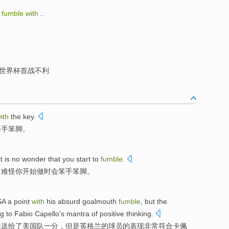
做
fumble with
..
世界杯首战不利
ith
the key
.
笨手笨脚。
it is no wonder that
you
start to
fumble
.
，
难怪
你
开始
做时会笨手笨脚。
SA
a
point
with
his
absurd
goalmouth
fumble
,
but
the
ng to Fabio
Capello
's
mantra
of
positive
thinking
.
误
送给
了
美国队
一
分
，
但是
英格兰
的
球员
的表现
非常
符合
卡佩