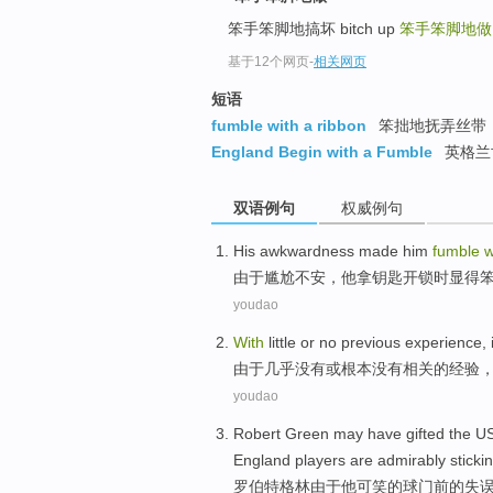
笨手笨脚地搞坏 bitch up
笨手笨脚地
基于12个网页
-
相关网页
短语
fumble with a ribbon
笨拙地抚弄丝带
England Begin with a Fumble
英格兰
双语例句
权威例句
His awkwardness
made
him
fumble
w
由于
尴尬不安，
他
拿钥匙开锁时显得
youdao
With
little
or
no
previous
experience
,
由于
几乎没有
或
根本
没有
相关的
经验
youdao
Robert
Green
may have
gifted
the U
England
players
are admirably
sticki
罗伯特
格林
由于
他
可笑
的
球门前的失