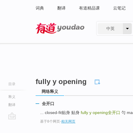
词典
翻译
有道精品课
云笔记
中英
有道 - 网易旗下搜索
fully y opening
目录
网络释义
释义
全开口
翻译
... closed-fit贴身 贴身
fully y opening
全开口
匀 mag
基于8个网页
-
相关网页
go
top