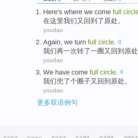
Here's where
we
come
full
circl
在
这里
我们
又回到了
原处
。
youdao
Again
,
we
turn
full
circle
.
我们
再一
次
转
了一圈又回到
原处
youdao
We
have come
full
circle
.
我们
兜
了个圈子又回到原处。
youdao
更多双语例句
关于有道
Investors
有道智选
官方博客
技术博客
诚聘英