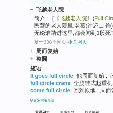
飞越老人院
简介： [《
飞越老人院
》(
Full Cir
民营的老人院里,老葛(许还山 饰
无论谁踏进这里,都会闻到1股死亡的
基于338个网页
-
相关网页
周而复始
整圆
短语
It goes full circle
他周而复始 ; 
full circle crane
全旋转式起重机 
come full circle
回到原地 ; 周
更多
网络短语
双语例句
原声例句
权威例句