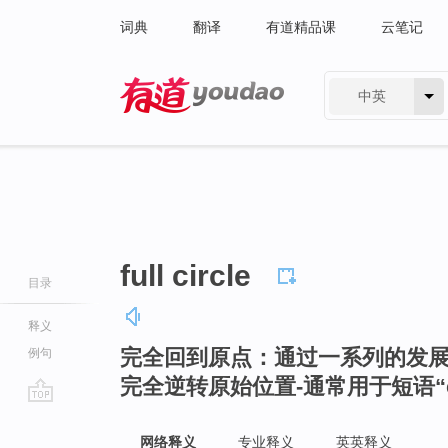
词典
翻译
有道精品课
云笔记
中英
有道 - 网易旗下搜索
full circle
目录
释义
完全回到原点：通过一系列的发
例句
完全逆转原始位置-通常用于短语“come 
go
top
网络释义
专业释义
英英释义