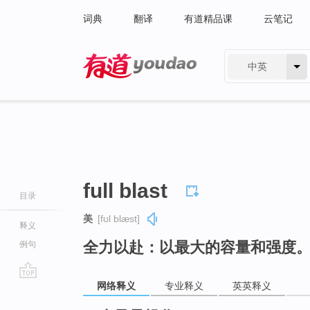
词典
翻译
有道精品课
云笔记
中英
有道 - 网易旗下搜索
full blast
目录
美
[fʊl blæst]
释义
全力以赴：以最大的容量和强度
例句
网络释义
专业释义
英英释义
go
top