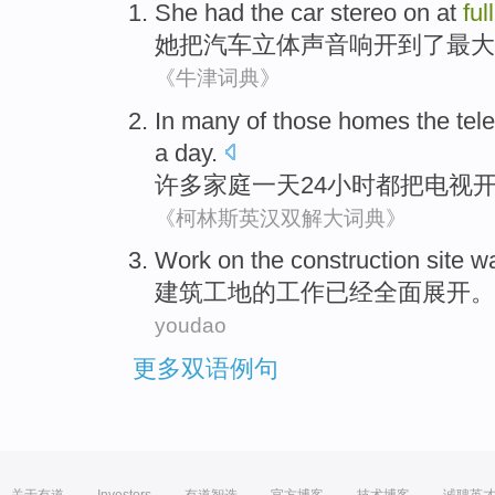
She
had the
car
stereo
on
at
ful
她
把
汽车
立体声
音响开
到了
最大
《牛津词典》
In
many
of those
homes
the
tel
a day
.
许多
家庭
一
天
24
小时
都把
电视
《柯林斯英汉双解大词典》
Work
on
the
construction
site
w
建筑工地
的
工作
已经
全面
展开
。
youdao
更多双语例句