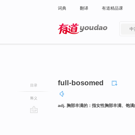
词典
翻译
有道精品课
中
有道 - 网易旗下搜索
full-bosomed
目录
释义
adj. 胸部丰满的：指女性胸部丰满、饱
go
top