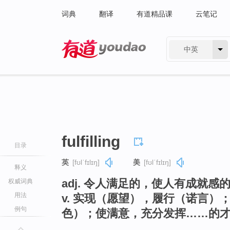
词典
翻译
有道精品课
云笔记
中英
有道 - 网易旗下搜索
fulfilling
目录
英
[fʊlˈfɪlɪŋ]
美
[fʊlˈfɪlɪŋ]
释义
adj. 令人满足的，使人有成就感
权威词典
用法
v. 实现（愿望），履行（诺言
例句
色）；使满意，充分发挥……的才能（