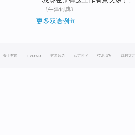
我
现在
觉得
这
工作
有
意义
多
了。
《牛津词典》
更多双语例句
关于有道
Investors
有道智选
官方博客
技术博客
诚聘英