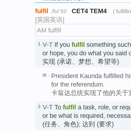
fulfil
CET4 TEM4
/fʊlˈfɪl/
( fulfilli
[英国英语]
AM fulfill
V-T
If you
fulfil
something such 
1.
or hope, you do what you said 
实现 (承诺、梦想、希望等)
President Kaunda fulfilled h
例：
for the referendum.
卡翁达总统实现了他的关于
V-T
To
fulfil
a task, role, or re
2.
or be what is required, necess
(任务、角色); 达到 (要求)