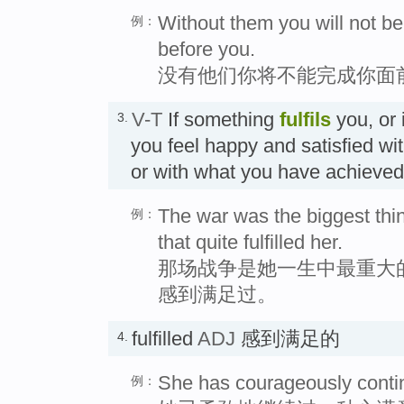
Without them you will not be 
例：
before you.
没有他们你将不能完成你面
V-T
If something
fulfils
you, or 
3.
you feel happy and satisfied wi
or with what you have achi
The war was the biggest thing
例：
that quite fulfilled her.
那场战争是她一生中最重大
感到满足过。
fulfilled
ADJ
感到满足的
4.
She has courageously continue
例：