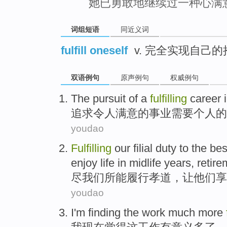
她已勇敢地继续过一种心满
词组短语
同近义词
fulfill oneself
v. 完全实现自己的
双语例句
原声例句
权威例句
The
pursuit
of
a
fulfilling
career
追求
令人
满意
的
事业
需要
个人
的
youdao
Fulfilling
our
filial
duty to the be
enjoy
life
in
midlife years
,
retire
尽
我们
所能
履行
孝道
，
让
他们
享
youdao
I'm
finding
the
work
much more