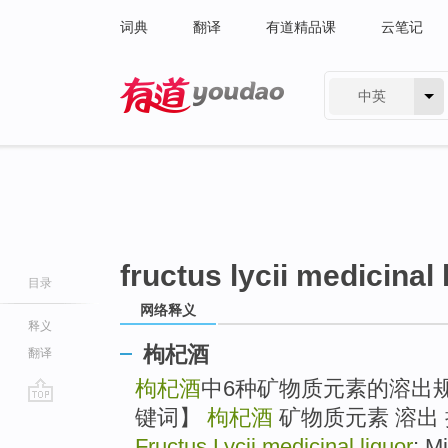
词典
翻译
有道精品课
云笔记
中英
有道 - 网易旗下搜索
fructus lycii medicinal 
目录
网络释义
释义
枸杞酒
翻译
枸杞酒
中6种矿物质元素的溶出规
键词】
枸杞酒
矿物质元素 溶出 拟合 
go
top
Fructus Lycii medicinal liquor
; M